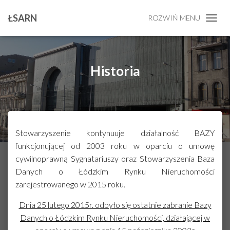
ŁSARN
P
R
Z
E
Historia
Ł
Ą
C
Z
N
A
Stowarzyszenie kontynuuje działalność BAZY
W
funkcjonującej od 2003 roku w oparciu o umowę
I
cywilnoprawną Sygnatariuszy oraz Stowarzyszenia Baza
G
Danych o Łódzkim Rynku Nieruchomości
A
zarejestrowanego w 2015 roku.
C
J
Dnia 25 lutego 2015r. odbyło się ostatnie zabranie Bazy
Ę
Danych o Łódzkim Rynku Nieruchomości, działającej w