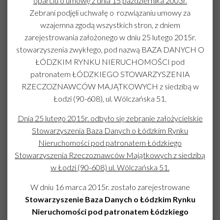
oparciu o umowę z dnia 15 października 2003r.
Zebrani podjęli uchwałę o rozwiązaniu umowy za
wzajemna zgodą wszystkich stron, z dniem
zarejestrowania założonego w dniu 25 lutego 2015r.
stowarzyszenia zwykłego, pod nazwą BAZA DANYCH O
ŁÓDZKIM RYNKU NIERUCHOMOŚCI pod
patronatem ŁÓDZKIEGO STOWARZYSZENIA
RZECZOZNAWCÓW MAJĄTKOWYCH z siedzibą w
Łodzi (90-608), ul. Wólczańska 51.
Dnia 25 lutego 2015r. odbyło się zebranie założycielskie
Stowarzyszenia Baza Danych
o Łódzkim Rynku
Nieruchomości pod patronatem Łódzkiego
Stowarzyszenia Rzeczoznawców Majątkowych z siedzibą
w Łodzi (90-608) ul. Wólczańska 51.
W dniu 16 marca 2015r. zostało zarejestrowane
Stowarzyszenie Baza Danych o Łódzkim Rynku
Nieruchomości pod patronatem Łódzkiego